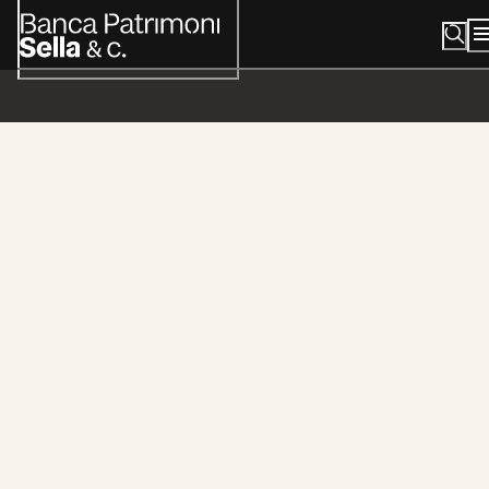
 nostri prodotti
ulle tematiche
ostenibili