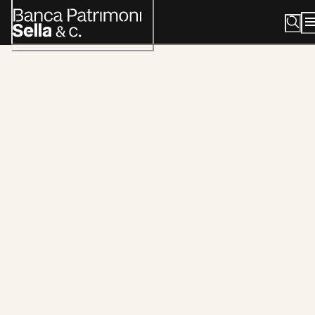
ontatti e
ssistenza