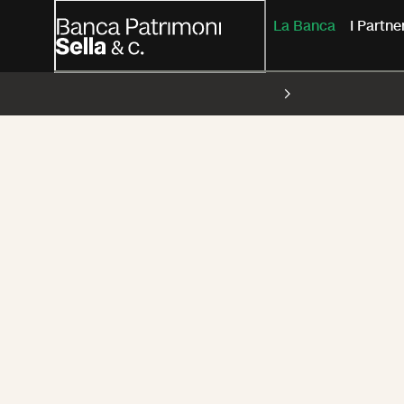
La Banca
I Partn
La Banca