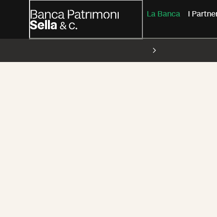
La Banca
I Partn
CDA e Coll