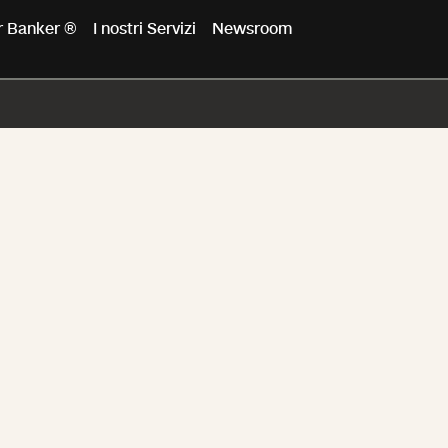
er Banker ®
I nostri Servizi
Newsroom
egio sindaca