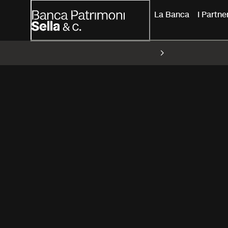
La Banca
I Partn
Sostenibilità
18 Lug 2025
BPS e la partners
degli Altri": un 