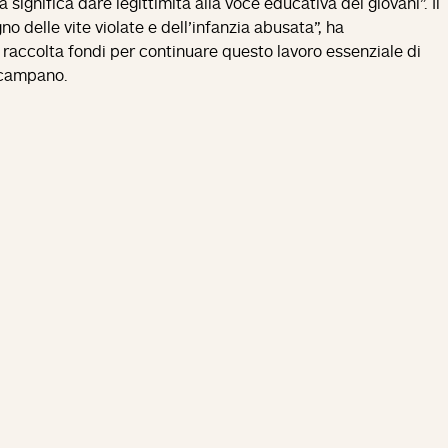
significa dare legittimità alla voce educativa dei giovani". Il
o delle vite violate e dell'infanzia abusata", ha
raccolta fondi per continuare questo lavoro essenziale di
o campano.