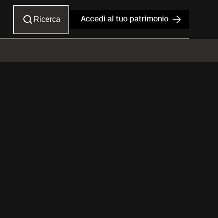
Ricerca
Accedi al tuo patrimonio
ne "I Figli
r l'infanzia