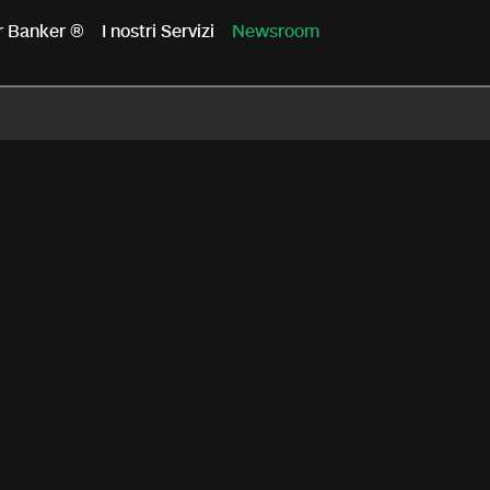
er Banker ®
I nostri Servizi
Newsroom
hip con la Fondazio
impegno concreto pe