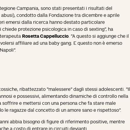
egione Campania, sono stati presentati i risultati del
à e abusi), condotto dalla Fondazione tra dicembre e aprile
meri emersi dalla ricerca hanno destato particolare
i chiede protezione psicologica in caso di sexting", ha
coterapeuta
Rosetta Cappelluccio
. "A questo si aggiunge che il
 volersi affiliare ad una baby gang. E questo non è emerso
Napoli".
ossiche, ribattezzato "malessere" dagli stessi adolescenti. "Il
nnosi e possessivi, alimentando dinamiche di controllo nella
a soffrire e mettersi con una persona che fa stare male
ndo le ragazze dal concetto di un amore sano e rispettoso".
 anni abbia bisogno di figure di riferimento positive, mentre
che a costo di entrare in circuiti devianti.