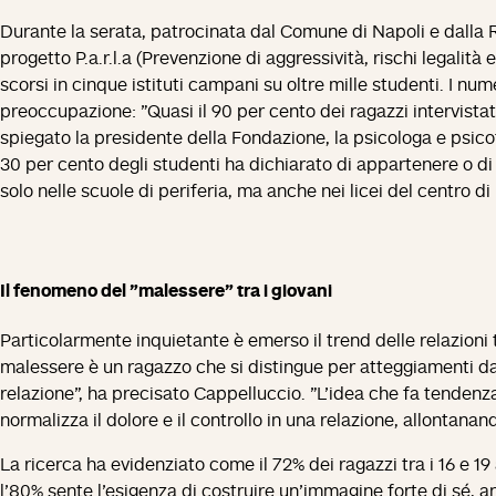
Durante la serata, patrocinata dal Comune di Napoli e dalla R
progetto P.a.r.l.a (Prevenzione di aggressività, rischi legalit
scorsi in cinque istituti campani su oltre mille studenti. I nu
preoccupazione: "Quasi il 90 per cento dei ragazzi intervistat
spiegato la presidente della Fondazione, la psicologa e psi
30 per cento degli studenti ha dichiarato di appartenere o di
solo nelle scuole di periferia, ma anche nei licei del centro di 
Il fenomeno del "malessere" tra i giovani
Particolarmente inquietante è emerso il trend delle relazioni t
malessere è un ragazzo che si distingue per atteggiamenti da
relazione", ha precisato Cappelluccio. "L'idea che fa tendenz
normalizza il dolore e il controllo in una relazione, allontana
La ricerca ha evidenziato come il 72% dei ragazzi tra i 16 e 19
l'80% sente l'esigenza di costruire un'immagine forte di sé, an