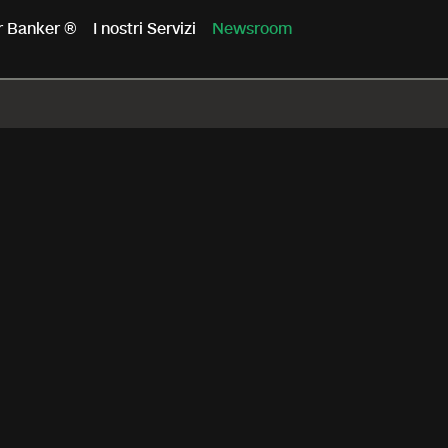
er Banker ®
I nostri Servizi
Newsroom
ato del 27 aprile 