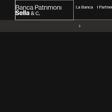
La Banca
I Partn
Consulenza
27 Apr 2026
Il Punto sul Merc