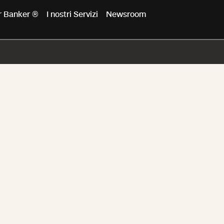
er Banker ®
I nostri Servizi
Newsroom
i Palazzo Bri