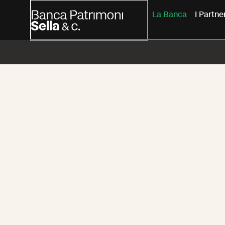
La Banca
I Partn
La storia d